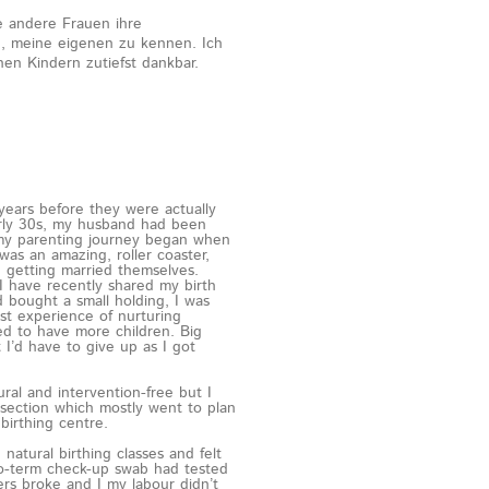
e andere Frauen ihre
e, meine eigenen zu kennen. Ich
en Kindern zutiefst dankbar.
 years before they were actually
arly 30s, my husband had been
 my parenting journey began when
as an amazing, roller coaster,
d getting married themselves.
I have recently shared my birth
d bought a small holding, I was
rst experience of nurturing
ed to have more children. Big
I’d have to give up as I got
ural and intervention-free but I
-section which mostly went to plan
birthing centre.
natural birthing classes and felt
to-term check-up swab had tested
ers broke and I my labour didn’t