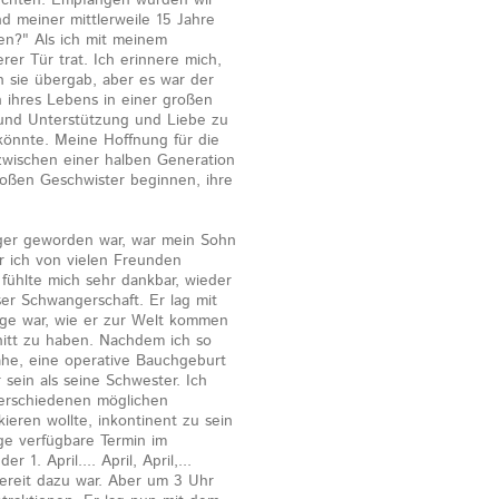
suchten. Empfangen wurden wir
d meiner mittlerweile 15 Jahre
lten?" Als ich mit meinem
er Tür trat. Ich erinnere mich,
h sie übergab, aber es war der
 ihres Lebens in einer großen
 und Unterstützung und Liebe zu
könnte. Meine Hoffnung für die
zwischen einer halben Generation
oßen Geschwister beginnen, ihre
nger geworden war, war mein Sohn
r ich von vielen Freunden
ühlte mich sehr dankbar, wieder
ser Schwangerschaft. Er lag mit
ge war, wie er zur Welt kommen
nitt zu haben. Nachdem ich so
ahe, eine operative Bauchgeburt
ein als seine Schwester. Ich
verschiedenen möglichen
ieren wollte, inkontinent zu sein
ige verfügbare Termin im
. April.... April, April,...
ereit dazu war. Aber um 3 Uhr