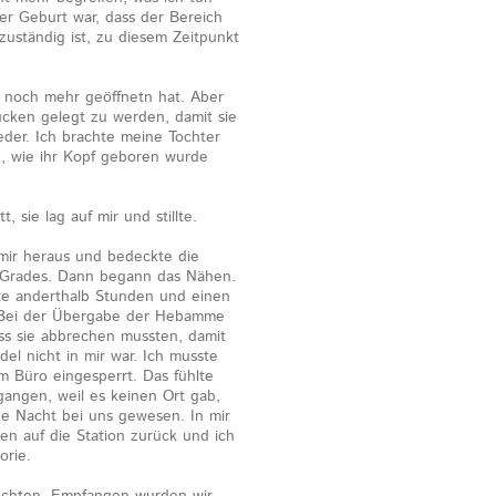
 der Geburt war, dass der Bereich
uständig ist, zu diesem Zeitpunkt
 noch mehr geöffnetn hat. Aber
ücken gelegt zu werden, damit sie
der. Ich brachte meine Tochter
h, wie ihr Kopf geboren wurde
.
 sie lag auf mir und stillte.
 mir heraus und bedeckte die
n Grades. Dann begann das Nähen.
rte anderthalb Stunden und einen
. Bei der Übergabe der Hebamme
ss sie abbrechen mussten, damit
el nicht in mir war. Ich musste
m Büro eingesperrt. Das fühlte
angen, weil es keinen Ort gab,
e Nacht bei uns gewesen. In mir
n auf die Station zurück und ich
orie.