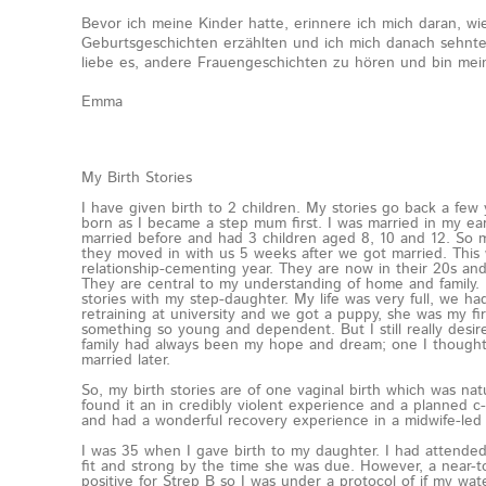
Bevor ich meine Kinder hatte, erinnere ich mich daran, wi
Geburtsgeschichten erzählten und ich mich danach sehnt
liebe es, andere Frauengeschichten zu hören und bin mein
Emma
My Birth Stories
I have given birth to 2 children. My stories go back a few
born as I became a step mum first. I was married in my e
married before and had 3 children aged 8, 10 and 12. So
they moved in with us 5 weeks after we got married. This w
relationship-cementing year. They are now in their 20s an
They are central to my understanding of home and family. 
stories with my step-daughter. My life was very full, we ha
retraining at university and we got a puppy, she was my fi
something so young and dependent. But I still really desir
family had always been my hope and dream; one I thought 
married later.
So, my birth stories are of one vaginal birth which was nat
found it an in credibly violent experience and a planned c
and had a wonderful recovery experience in a midwife-led 
I was 35 when I gave birth to my daughter. I had attended 
fit and strong by the time she was due. However, a near-
positive for Strep B so I was under a protocol of if my wat