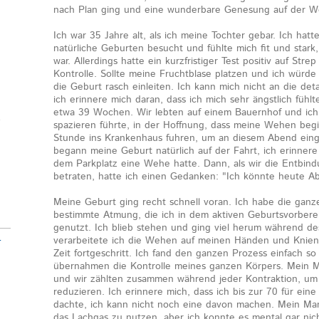
nach Plan ging und eine wunderbare Genesung auf der Wo
Ich war 35 Jahre alt, als ich meine Tochter gebar. Ich hat
natürliche Geburten besucht und fühlte mich fit und stark
war. Allerdings hatte ein kurzfristiger Test positiv auf Stre
Kontrolle. Sollte meine Fruchtblase platzen und ich wür
die Geburt rasch einleiten. Ich kann mich nicht an die deta
ich erinnere mich daran, dass ich mich sehr ängstlich fühlt
etwa 39 Wochen. Wir lebten auf einem Bauernhof und ich
e
spazieren führte, in der Hoffnung, dass meine Wehen beg
Stunde ins Krankenhaus fuhren, um an diesem Abend eing
begann meine Geburt natürlich auf der Fahrt, ich erinnere
dem Parkplatz eine Wehe hatte. Dann, als wir die Entbin
betraten, hatte ich einen Gedanken: "Ich könnte heute Ab
Meine Geburt ging recht schnell voran. Ich habe die ganz
bestimmte Atmung, die ich in dem aktiven Geburtsvorberei
genutzt. Ich blieb stehen und ging viel herum während de
-
verarbeitete ich die Wehen auf meinen Händen und Knie
Zeit fortgeschritt. Ich fand den ganzen Prozess einfach so
übernahmen die Kontrolle meines ganzen Körpers. Mein Man
und wir zählten zusammen während jeder Kontraktion, um 
reduzieren. Ich erinnere mich, dass ich bis zur 70 für ein
dachte, ich kann nicht noch eine davon machen. Mein Mann
das Lachgas zu nutzen, aber ich konnte es mental gar nic