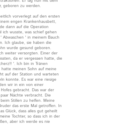
traktionen. Er lag nun mit dem
ar, geboren zu werden.
itlich vorverlegt auf den ersten
 einem engen Krankenhausbett,
de dann auf die Operation
l ich wusste, was schief gehen
n ' Abwaschen ' in meinem Bauch
an. Ich glaube, sie haben die
Sohn wurde gesund geboren.
ch weiter versorgten. Einer der
ssten, da er vergessen hatte, die
erz!! '. Ich bin in Tränen
n hatte meinen Sohn auf meine
cht auf der Station und warteten
eln konnte. Es war eine riesige
en wir in ein von einer
Hofes gebracht. Das war der
 paar Nächte verbracht. Die
d beim Stillen zu helfen. Meine
ruder das erste Mal getroffen. In
s Glück, dass alles gut geheilt
 meine Tochter, so dass ich in der
ßen, aber ich werde es nie