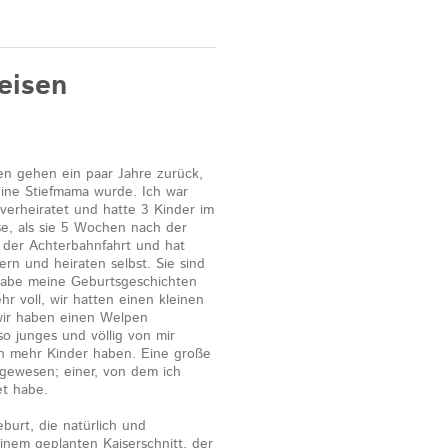
eisen
en gehen ein paar Jahre zurück,
 eine Stiefmama wurde. Ich war
verheiratet und hatte 3 Kinder im
se, als sie 5 Wochen nach der
r der Achterbahnfahrt und hat
ern und heiraten selbst. Sie sind
 habe meine Geburtsgeschichten
hr voll, wir hatten einen kleinen
 wir haben einen Welpen
 junges und völlig von mir
ch mehr Kinder haben. Eine große
gewesen; einer, von dem ich
et habe.
urt, die natürlich und
 einem geplanten Kaiserschnitt, der