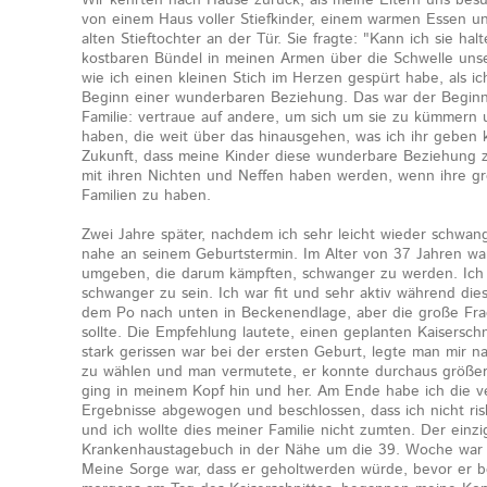
Wir kehrten nach Hause zurück, als meine Eltern uns be
von einem Haus voller Stiefkinder, einem warmen Essen un
alten Stieftochter an der Tür. Sie fragte: "Kann ich sie ha
kostbaren Bündel in meinen Armen über die Schwelle unser
wie ich einen kleinen Stich im Herzen gespürt habe, als ic
Beginn einer wunderbaren Beziehung. Das war der Beginn
Familie: vertraue auf andere, um sich um sie zu kümmern
haben, die weit über das hinausgehen, was ich ihr geben 
Zukunft, dass meine Kinder diese wunderbare Beziehung 
mit ihren Nichten und Neffen haben werden, wenn ihre gr
Familien zu haben.
Zwei Jahre später, nachdem ich sehr leicht wieder schwa
nahe an seinem Geburtstermin. Im Alter von 37 Jahren wa
umgeben, die darum kämpften, schwanger zu werden. Ich f
schwanger zu sein. Ich war fit und sehr aktiv während die
dem Po nach unten in Beckenendlage, aber die große Fra
sollte. Die Empfehlung lautete, einen geplanten Kaisersch
stark gerissen war bei der ersten Geburt, legte man mir n
zu wählen und man vermutete, er konnte durchaus größer s
ging in meinem Kopf hin und her. Am Ende habe ich die 
Ergebnisse abgewogen und beschlossen, dass ich nicht risk
und ich wollte dies meiner Familie nicht zumten. Der einz
Krankenhaustagebuch in der Nähe um die 39. Woche war der 1
Meine Sorge war, dass er geholtwerden würde, bevor er b