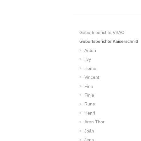
Geburtsberichte VBAC
Geburtsberichte Kaiserschnitt
Anton
Ilvy
Home
Vincent
Finn
Finja
Rune
Henri
Aron Thor
Joán
Jens