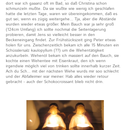
dort war ich gaaanz oft im Bad, so daß Christina schon
schmunzeln mußte. Da sie wußte wie wenig ich geschlafen
hatte die letzten Tage, waren wir übereingekommen, daß es
gut sei, wenn es zügig weitergehe... Tja, aber die Abstände
wurden wieder etwas größer. Mein Bauch war ja sehr groß
(124cm Umfang) ich sollte nochmal die Seitenlagerung
probieren, damit Jens so vielleicht besser in den
Beckeneingang findet. Zur Frühstückszeit ging Peter etwas
holen für uns. Zwischenzeitlich bekam ich alle 15 Minuten ein
Schüsslersalz kaulopyllum (??) um die Wehentätigkeit
anzukurbeln. Wehenöl bekam ich massiert auf den Bauch, sie
kochte einen Wehentee mit Eisenkraut, den ich wenn
irgendwie möglich viel von trinken sollte innerhalb kurzer Zeit.
Ach du Sch... mit der nächsten Wehe wurds mir soo schlecht
und der Abfalleimer war meiner. Hab alles wieder retour
gebracht - auch der Schokocroissant blieb nicht drin.