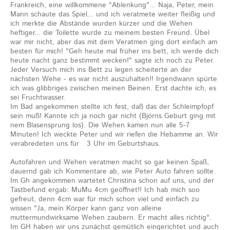
Frankreich, eine willkommene "Ablenkung"... Naja, Peter, mein
Mann schaute das Spiel... und ich veratmete weiter fleißig und
ich merkte die Abstände wurden kürzer und die Wehen
heftiger... die Toilette wurde zu meinem besten Freund. Übel
war mir nicht, aber das mit dem Veratmen ging dort einfach am
besten für mich! "Geh heute mal früher ins bett, ich werde dich
heute nacht ganz bestimmt wecken!" sagte ich noch zu Peter.
Jeder Versuch mich ins Bett zu legen scheiterte an der
nächsten Wehe - es war nicht auszuhalten!! Irgendwann spürte
ich was glibbriges zwischen meinen Beinen. Erst dachte ich, es
sei Fruchtwasser.
Im Bad angekommen stellte ich fest, daß das der Schleimpfopf
sein muß! Kannte ich ja noch gar nicht (Björns Geburt ging mit
nem Blasensprung los). Die Wehen kamen nun alle 5-7
Minuten! Ich weckte Peter und wir riefen die Hebamme an. Wir
verabredeten uns für 3 Uhr im Geburtshaus.
Autofahren und Wehen veratmen macht so gar keinen Spaß,
dauernd gab ich Kommentare ab, wie Peter Auto fahren sollte.
Im Gh angekommen wartetet Christina schon auf uns, und der
Tastbefund ergab: MuMu 4cm geöffnet!! Ich hab mich soo
gefreut, denn 4cm war für mich schon viel und einfach zu
wissen "Ja, mein Körper kann ganz von alleine
muttermundwirksame Wehen zaubern. Er macht alles richtig".
Im GH haben wir uns zunächst gemütlich eingerichtet und auch