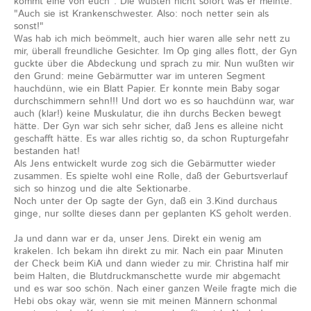
kommt eine von euch". Die wußten nicht sofort was er meinte.
"Auch sie ist Krankenschwester. Also: noch netter sein als
sonst!"
Was hab ich mich beömmelt, auch hier waren alle sehr nett zu
mir, überall freundliche Gesichter. Im Op ging alles flott, der Gyn
guckte über die Abdeckung und sprach zu mir. Nun wußten wir
den Grund: meine Gebärmutter war im unteren Segment
hauchdünn, wie ein Blatt Papier. Er konnte mein Baby sogar
durchschimmern sehn!!! Und dort wo es so hauchdünn war, war
auch (klar!) keine Muskulatur, die ihn durchs Becken bewegt
hätte. Der Gyn war sich sehr sicher, daß Jens es alleine nicht
geschafft hätte. Es war alles richtig so, da schon Rupturgefahr
bestanden hat!
Als Jens entwickelt wurde zog sich die Gebärmutter wieder
zusammen. Es spielte wohl eine Rolle, daß der Geburtsverlauf
sich so hinzog und die alte Sektionarbe.
Noch unter der Op sagte der Gyn, daß ein 3.Kind durchaus
ginge, nur sollte dieses dann per geplanten KS geholt werden.
Ja und dann war er da, unser Jens. Direkt ein wenig am
krakelen. Ich bekam ihn direkt zu mir. Nach ein paar Minuten
der Check beim KiA und dann wieder zu mir. Christina half mir
beim Halten, die Blutdruckmanschette wurde mir abgemacht
und es war soo schön. Nach einer ganzen Weile fragte mich die
Hebi obs okay wär, wenn sie mit meinen Männern schonmal