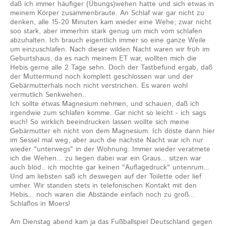
daß ich immer häufiger (Übungs)wehen hatte und sich etwas in
meinem Körper zusammenbraute. An Schlaf war gar nicht zu
denken, alle 15-20 Minuten kam wieder eine Wehe; zwar nicht
soo stark, aber immerhin stark genug um mich vom schlafen
abzuhalten. Ich brauch eigentlich immer so eine ganze Weile
um einzuschlafen. Nach dieser wilden Nacht waren wir früh im
Geburtshaus, da es nach meinem ET war, wollten mich die
Hebis gerne alle 2 Tage sehn. Doch der Tastbefund ergab, daß
der Muttermund noch komplett geschlossen war und der
Gebärmutterhals noch nicht verstrichen. Es waren wohl
vermutlich Senkwehen..
Ich sollte etwas Magnesium nehmen, und schauen, daß ich
irgendwie zum schlafen komme. Gar nicht so leicht - ich sags
euch! So wirklich beeindrucken lassen wollte sich meine
Gebärmutter eh nicht von dem Magnesium. Ich döste dann hier
im Sessel mal weg, aber auch die nächste Nacht war ich nur
wieder "unterwegs" in der Wohnung. Immer wieder veratmete
ich die Wehen... zu liegen dabei war ein Graus... sitzen war
auch blöd.. ich mochte gar keinen "Auflagedruck" untenrum...
Und am liebsten saß ich deswegen auf der Toilette oder lief
umher. Wir standen stets in telefonischen Kontakt mit den
Hebis... noch waren die Abstände einfach noch zu groß...
Schlaflos in Moers!
Am Dienstag abend kam ja das Fußballspiel Deutschland gegen