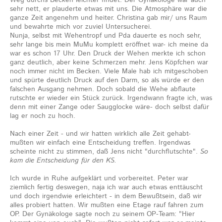
Weg durchs Becken leichter findet. Der Gynäkologe war auch
sehr nett, er plauderte etwas mit uns. Die Atmosphäre war die
ganze Zeit angenehm und heiter. Christina gab mir/ uns Raum
und bewahrte mich vor zuviel Untersucherei.
Nunja, selbst mit Wehentropf und Pda dauerte es noch sehr,
sehr lange bis mein MuMu komplett eröffnet war- ich meine da
war es schon 17 Uhr. Den Druck der Wehen merkte ich schon
ganz deutlich, aber keine Schmerzen mehr. Jens Köpfchen war
noch immer nicht im Becken. Viele Male hab ich mitgeschoben
und spürte deutlich Druck auf den Darm, so als würde er den
falschen Ausgang nehmen. Doch sobald die Wehe abflaute
rutschte er wieder ein Stück zurück. Irgendwann fragte ich, was
denn mit einer Zange oder Saugglocke wäre- doch selbst dafür
lag er noch zu hoch.
Nach einer Zeit - und wir hatten wirklich alle Zeit gehabt-
mußten wir einfach eine Entscheidung treffen. Irgendwas
scheinte nicht zu stimmen, daß Jens nicht "durchflutschte".
So
kam die Entscheidung für den KS.
Ich wurde in Ruhe aufgeklärt und vorbereitet. Peter war
ziemlich fertig deswegen, naja ich war auch etwas enttäuscht
und doch irgendwie erleichtert - in dem Bewußtsein, daß wir
alles probiert hatten. Wir mußten eine Etage rauf fahren zum
OP. Der Gynäkologe sagte noch zu seinem OP-Team: "Hier