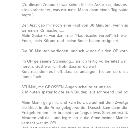
(Zu diesem Zeitpunkt war schon für die Ärzte klar, dass e
alles vorbereitet, was mir mein Mann dann einen Tag spät
sagte.)
Der Arzt gab mir noch eine Frist von 30 Minuten, wenn si
wir einen KS machen....
Mein Gedanke war dann nur "Hauptsache vorbei", ich war
Ende, mein Körper und meine Seele haben resigniert.
Die 30 Minuten verflogen, und ich wurde für den OP vorbe
Im OP gelassene Stimmung... als ich fertig vorbereitet wa
herein. Gott war ich froh, dass er da war!
Kurz nachdem es hieß, dass sie anfangen, hielten sie uns
übers Tuch..
STUMM, mit GROSSEN Augen schaute er uns an....
2 Minuten später folgte sein Bruder, laut schreiend und r
Mein Mann ging mit, und kam kurz darauf mit dem Zweitge
die Brust in die Arme gelegt wurde. Danach kam dann d
Erstgeborenen - er brauchte anfangs etwas Startunterstüt
Minuten voll da - und legte ihn in die Arme meines Mannes.
vernäht war im OP!