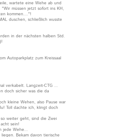
eile, wartete eine Wehe ab und
.. "Wir müssen jetzt sofort ins KH,
ten kommen...."!
 MAL duschen, schließlich wusste
rden in der nächsten halben Std.
)!
m Autoparkplatz zum Kreissaal
al verkabelt. Langzeit-CTG ...
sen doch sicher was die da
och kleine Wehen, also Pause war
u! Toll dachte ich, klingt doch
o weiter geht, sind die Zwei
acht sein!
h jede Wehe...
 liegen. Bekam davon tierische