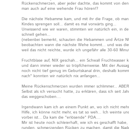
Rückenschmerzen, aber jeder dachte, das kommt von den 
man auch auf eine wehende Frau hören!?
Die nächste Hebamme kam, und mit ihr die Frage, ob man
Kindes sprengen soll... damit es mal vorwärts ging...
Unwissend wie wir waren, stimmten wir natürlich ein, in 
schnell gehen...
(nebenbei bemerkt, schauten die Hebammen und Ärtze 
beobachten wann die nächste Wehe kommt... und was die
weil das nicht reichte, wurde ich ungefähr alle 30-60 Min
Fruchtblase auf, NIX geschah... ein Schwall Fruchtwasser ka
und dann immer wieder so tröpfchenweise. Mit der Aussa
noch nicht tief genug im Geburtskanal drin, deshalb kom
nach" konnten wir natürlich nix anfangen...
Meine Rückenschmerzen wurden immer schlimmer... ABE
Selbst als ich versucht hatte, zu erklären, dass ich seit
das weggeschoben....
Irgendwann kam ich an einem Punkt an, wo ich nicht mehr
Hilfe, ich könne nicht mehr, es tat so weh... Ich weinte un
vorbei ist... Da kam die "erlösende" PDA....
Mir ist heute noch schleierhaft, wie ich es geschafft hab
runden, schmerzenden Rücken zu machen, damit die Nade