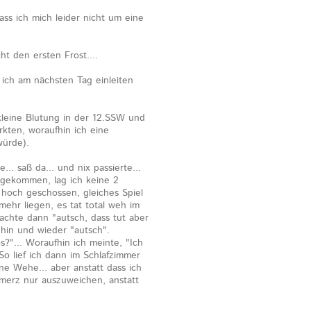
ass ich mich leider nicht um eine
t den ersten Frost....
 ich am nächsten Tag einleiten
kleine Blutung in der 12.SSW und
kten, woraufhin ich eine
würde).
.. saß da... und nix passierte...
angekommen, lag ich keine 2
 hoch geschossen, gleiches Spiel
ehr liegen, es tat total weh im
chte dann "autsch, dass tut aber
 hin und wieder "autsch".
?"... Woraufhin ich meinte, "Ich
So lief ich dann im Schlafzimmer
ne Wehe... aber anstatt dass ich
hmerz nur auszuweichen, anstatt