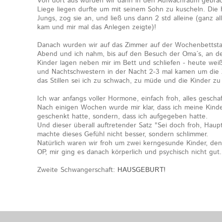
Von dort aus wurden wir dann in den Aufwachraum gebrac
Liege liegen durfte um mit seinem Sohn zu kuscheln. D
Jungs, zog sie an, und ließ uns dann 2 std alleine (ganz a
kam und mir mal das Anlegen zeigte)!
Danach wurden wir auf das Zimmer auf der Wochenbettstatio
Abend und ich nahm, bis auf den Besuch der Oma´s, an d
Kinder lagen neben mir im Bett und schliefen - heute wei
und Nachtschwestern in der Nacht 2-3 mal kamen um die Z
das Stillen sei ich zu schwach, zu müde und die Kinder zu
Ich war anfangs voller Hormone, einfach froh, alles gescha
Nach einigen Wochen wurde mir klar, dass ich meine Kind
geschenkt hatte, sondern, dass ich aufgegeben hatte.
Und dieser überall auftretender Satz "Sei doch froh, Haup
machte dieses Gefühl nicht besser, sondern schlimmer.
Natürlich waren wir froh um zwei kerngesunde Kinder, de
OP, mir ging es danach körperlich und psychisch nicht gut.
Zweite Schwangerschaft:
HAUSGEBURT!