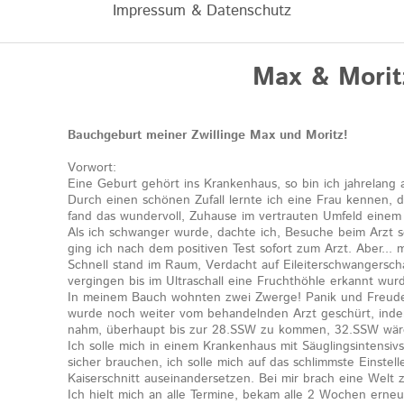
Impressum & Datenschutz
Max & Morit
Bauchgeburt meiner Zwillinge Max und Moritz!
Vorwort:
Eine Geburt gehört ins Krankenhaus, so bin ich jahrelang
Durch einen schönen Zufall lernte ich eine Frau kennen, d
fand das wundervoll, Zuhause im vertrauten Umfeld einem
Als ich schwanger wurde, dachte ich, Besuche beim Arzt s
ging ich nach dem positiven Test sofort zum Arzt. Aber... 
Schnell stand im Raum, Verdacht auf Eileiterschwangersc
vergingen bis im Ultraschall eine Fruchthöhle erkannt wu
In meinem Bauch wohnten zwei Zwerge! Panik und Freude
wurde noch weiter vom behandelnden Arzt geschürt, indem
nahm, überhaupt bis zur 28.SSW zu kommen, 32.SSW wäre 
Ich solle mich in einem Krankenhaus mit Säuglingsintensiv
sicher brauchen, ich solle mich auf das schlimmste Einste
Kaiserschnitt auseinandersetzen. Bei mir brach eine Welt
Ich hielt mich an alle Termine, bekam alle 2 Wochen erne