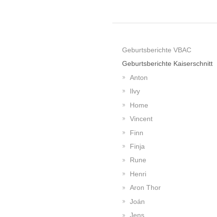
Geburtsberichte VBAC
Geburtsberichte Kaiserschnitt
Anton
Ilvy
Home
Vincent
Finn
Finja
Rune
Henri
Aron Thor
Joán
Jens