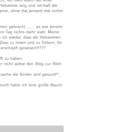
ht, wo mein Mann auf einer
ie Hebamme wog und vermaß die
lleine, ohne das jemand mal vorbei
n gebracht........ es war bereits
em Tag nichts mehr wahr. Meine
ß ich wieder, dass die Hebammen
wei zu holen und zu füttern, für
 erschöpft gewesen!!!???
fft zu haben.
er nicht selbst den Weg zur Welt
tsache die Kinder sind gesund!",
nnoch hatte ich eine große Bauch-