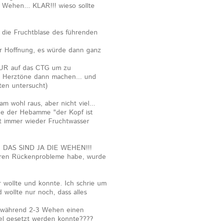
Wehen... KLAR!!! wieso sollte
 die Fruchtblase des führenden
der Hoffnung, es würde dann ganz
NUR auf das CTG um zu
 Herztöne dann machen... und
uten untersucht)
m wohl raus, aber nicht viel...
ge der Hebamme "der Kopf ist
mt immer wieder Fruchtwasser
R DAS SIND JA DIE WEHEN!!!
 Jahren Rückenprobleme habe, wurde
 wollte und konnte. Ich schrie um
d wollte nur noch, dass alles
e, während 2-3 Wehen einen
l gesetzt werden konnte????