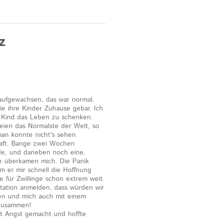
z
 aufgewachsen, das war normal.
ie ihre Kinder Zuhause gebar. Ich
 Kind das Leben zu schenken.
eien das Normalste der Welt, so
man konnte nicht's sehen.
haft. Bange zwei Wochen
rde, und daneben noch eine.
 überkamen mich. Die Panik
 er mir schnell die Hoffnung
für Zwillinge schon extrem weit.
station anmelden, dass würden wir
llen und mich auch mit einem
 zusammen!
ut Angst gemacht und hoffte