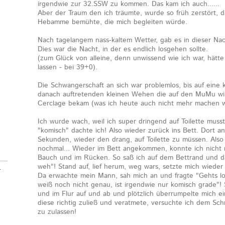
irgendwie zur 32.SSW zu kommen. Das kam ich auch......
Aber der Traum den ich träumte, wurde so früh zerstört, d
Hebamme bemühte, die mich begleiten würde.
Nach tagelangem nass-kaltem Wetter, gab es in dieser Nach
Dies war die Nacht, in der es endlich losgehen sollte.
(zum Glück von alleine, denn unwissend wie ich war, hätte
lassen - bei 39+0).
e
Die Schwangerschaft an sich war problemlos, bis auf eine 
danach auftretenden kleinen Wehen die auf den MuMu wir
Cerclage bekam (was ich heute auch nicht mehr machen 
Ich wurde wach, weil ich super dringend auf Toilette musste.
"komisch" dachte ich! Also wieder zurück ins Bett. Dort 
Sekunden, wieder den drang, auf Toilette zu müssen. Also
nochmal... Wieder im Bett angekommen, konnte ich nicht m
Bauch und im Rücken. So saß ich auf dem Bettrand und da
weh"! Stand auf, lief herum, weg wars, setzte mich wieder
-
Da erwachte mein Mann, sah mich an und fragte "Gehts los
weiß noch nicht genau, ist irgendwie nur komisch grade"! 
und im Flur auf und ab und plötzlich überrumpelte mich ei
diese richtig zuließ und veratmete, versuchte ich dem Sc
zu zulassen!