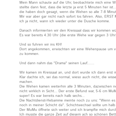
Mein Mann schaute auf die Uhr, beobachtete mich eine W
stellte dann fest, dass die letzte ja erst 5 Minuten her ist.
die haben doch gesagt, wenn die Wehen so alle 7-8 Minu
Mir war aber gar nicht nach sofort los fahren. Also, ERST
ich ja nicht, wann ich wieder unter die Dusche komme.
Danach informierten wir den Kreissaal dass wir kommen wü
Es war bereits 4.30 Uhr (die erste Wehe war gegen 3 Uhr
Und so fuhren wir ins KH!
Dort angekommen, erwischten wir eine Wehenpause um vo
zu kommen.
Und dann nahm das "Drama" seinen Lauf.......
Wir kamen im Kreissaal an, und dort wurde ich dann erst m
Klar dachte ich, sei das normal, wieso auch nicht, die wis
machen.
Die Wehen kamen weiterhin alle 3 Minuten, dazwischen n
nicht wirklich in Sicht... Der erste Befund war, 5-6 cm MuM
super! Es war bereits nach halb sechs...
Die Nachtdienst-Hebamme meinte noch zu uns: "Wenn es s
noch in meiner Schicht da". Schichtwechsel sollte um halb 
Der MuMu öffnete sich weiter und ich krampfte mich durc
Ich musste die ganze Zeit auf diesem ach so schönen Bett