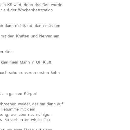
s ein KS wird, denn draußen wurde
er auf der Wochenbettstation
ch dann nichts tat, dann müssten
 mit den Kräften und Nerven am
reitet.
r, kam mein Mann in OP Kluft
 auch schon unseren ersten Sohn
ot am ganzen Körper!
borenen wieder, der mir dann auf
ie Hebamme mit dem
zung, war aber nach einigen
 So verharrten wir, bis ich