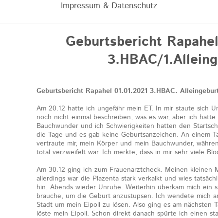
Impressum & Datenschutz
Geburtsbericht Rapahel
3.HBAC/1.Alleing
Geburtsbericht Rapahel 01.01.2021 3.HBAC. Alleingebur
Am 20.12 hatte ich ungefähr mein ET. In mir staute sich U
noch nicht einmal beschreiben, was es war, aber ich hatte
Bauchwunder und ich Schwierigkeiten hatten den Startsc
die Tage und es gab keine Geburtsanzeichen. An einem Ta
vertraute mir, mein Körper und mein Bauchwunder, währe
total verzweifelt war. Ich merkte, dass in mir sehr viele B
Am 30.12 ging ich zum Frauenarztcheck. Meinen kleinen 
allerdings war die Plazenta stark verkalkt und wies tatsäc
hin. Abends wieder Unruhe. Weiterhin überkam mich ein sta
brauche, um die Geburt anzustupsen. Ich wendete mich 
Stadt um mein Eipoll zu lösen. Also ging es am nächsten
löste mein Eipoll. Schon direkt danach spürte ich einen s