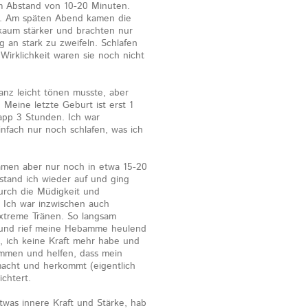
m Abstand von 10-20 Minuten.
ng. Am späten Abend kamen die
kaum stärker und brachten nur
 an stark zu zweifeln. Schlafen
Wirklichkeit waren sie noch nicht
anz leicht tönen musste, aber
 Meine letzte Geburt ist erst 1
pp 3 Stunden. Ich war
nfach nur noch schlafen, was ich
amen aber nur noch in etwa 15-20
tand ich wieder auf und ging
durch die Müdigkeit und
 Ich war inzwischen auch
extreme Tränen. So langsam
 und rief meine Hebamme heulend
d, ich keine Kraft mehr habe und
kommen und helfen, dass mein
 macht und herkommt (eigentlich
chtert.
was innere Kraft und Stärke, hab