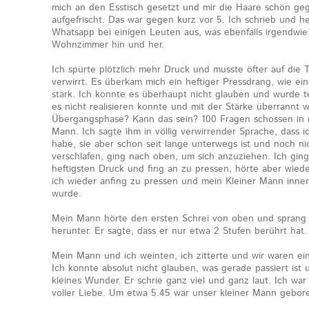
mich an den Esstisch gesetzt und mir die Haare schön ge
aufgefrischt. Das war gegen kurz vor 5. Ich schrieb und h
Whatsapp bei einigen Leuten aus, was ebenfalls irgendwie g
Wohnzimmer hin und her.
Ich spürte plötzlich mehr Druck und musste öfter auf die To
verwirrt. Es überkam mich ein heftiger Pressdrang, wie ei
stark. Ich konnte es überhaupt nicht glauben und wurde te
es nicht realisieren konnte und mit der Stärke überrannt
Übergangsphase? Kann das sein? 100 Fragen schossen in 
Mann. Ich sagte ihm in völlig verwirrender Sprache, dass
habe, sie aber schon seit lange unterwegs ist und noch nicht
verschlafen, ging nach oben, um sich anzuziehen. Ich ging 
heftigsten Druck und fing an zu pressen, hörte aber wied
ich wieder anfing zu pressen und mein Kleiner Mann inn
wurde.
Mein Mann hörte den ersten Schrei von oben und sprang 
herunter. Er sagte, dass er nur etwa 2 Stufen berührt hat.
Mein Mann und ich weinten, ich zitterte und wir waren ei
Ich konnte absolut nicht glauben, was gerade passiert ist 
kleines Wunder. Er schrie ganz viel und ganz laut. Ich w
voller Liebe. Um etwa 5.45 war unser kleiner Mann gebor