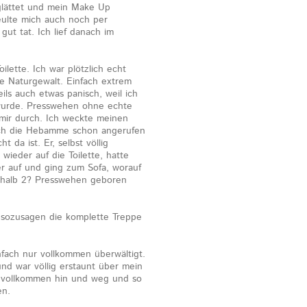
glättet und mein Make Up
eulte mich auch noch per
ut tat. Ich lief danach im
ilette. Ich war plötzlich echt
ne Naturgewalt. Einfach extrem
ils auch etwas panisch, weil ich
 wurde. Presswehen ohne echte
mir durch. Ich weckte meinen
 ich die Hebamme schon angerufen
 da ist. Er, selbst völlig
wieder auf die Toilette, hatte
er auf und ging zum Sofa, worauf
erhalb 2? Presswehen geboren
sozusagen die komplette Treppe
nfach nur vollkommen überwältigt.
und war völlig erstaunt über mein
ar vollkommen hin und weg und so
en.