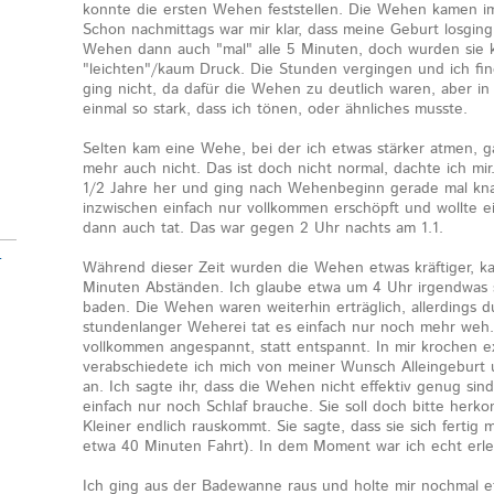
konnte die ersten Wehen feststellen. Die Wehen kamen i
Schon nachmittags war mir klar, dass meine Geburt losgi
Wehen dann auch "mal" alle 5 Minuten, doch wurden sie 
"leichten"/kaum Druck. Die Stunden vergingen und ich fing
ging nicht, da dafür die Wehen zu deutlich waren, aber in 
einmal so stark, dass ich tönen, oder ähnliches musste.
Selten kam eine Wehe, bei der ich etwas stärker atmen, g
mehr auch nicht. Das ist doch nicht normal, dachte ich mir.
1/2 Jahre her und ging nach Wehenbeginn gerade mal kna
inzwischen einfach nur vollkommen erschöpft und wollte ei
dann auch tat. Das war gegen 2 Uhr nachts am 1.1.
-
Während dieser Zeit wurden die Wehen etwas kräftiger, k
Minuten Abständen. Ich glaube etwa um 4 Uhr irgendwas s
baden. Die Wehen waren weiterhin erträglich, allerdings 
stundenlanger Weherei tat es einfach nur noch mehr weh.
vollkommen angespannt, statt entspannt. In mir krochen 
verabschiedete ich mich von meiner Wunsch Alleingeburt
an. Ich sagte ihr, dass die Wehen nicht effektiv genug sin
einfach nur noch Schlaf brauche. Sie soll doch bitte her
Kleiner endlich rauskommt. Sie sagte, dass sie sich fertig
etwa 40 Minuten Fahrt). In dem Moment war ich echt erlei
Ich ging aus der Badewanne raus und holte mir nochmal et