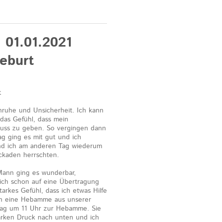
 01.01.2021
eburt
t
nruhe und Unsicherheit. Ich kann
 das Gefühl, dass mein
huss zu geben. So vergingen dann
g ging es mit gut und ich
nd ich am anderen Tag wiederum
lockaden herrschten.
Mann ging es wunderbar,
hlich schon auf eine Übertragung
rkes Gefühl, dass ich etwas Hilfe
an eine Hebamme aus unserer
 Tag um 11 Uhr zur Hebamme. Sie
tarken Druck nach unten und ich