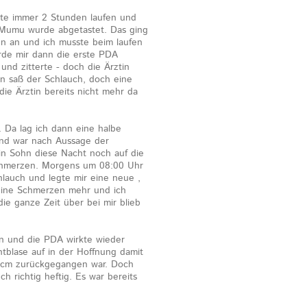
sste immer 2 Stunden laufen und
Mumu wurde abgetastet. Das ging
n an und ich musste beim laufen
de mir dann die erste PDA
und zitterte - doch die Ärztin
n saß der Schlauch, doch eine
die Ärztin bereits nicht mehr da
 Da lag ich dann eine halbe
nd war nach Aussage der
n Sohn diese Nacht noch auf die
Schmerzen. Morgens um 08:00 Uhr
lauch und legte mir eine neue ,
keine Schmerzen mehr und ich
ie ganze Zeit über bei mir blieb
n und die PDA wirkte wieder
tblase auf in der Hoffnung damit
 6cm zurückgegangen war. Doch
 richtig heftig. Es war bereits