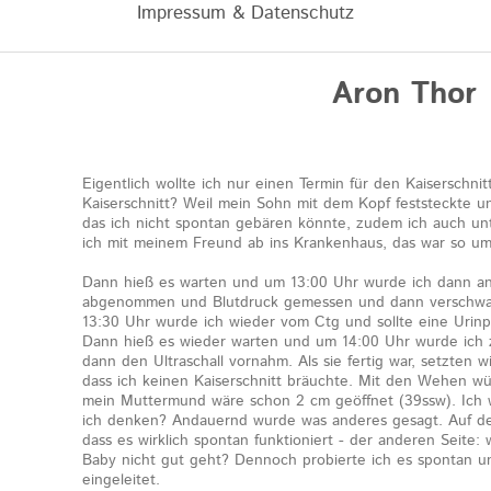
Impressum & Datenschutz
Aron Thor
Eigentlich wollte ich nur einen Termin für den Kaisersch
Kaiserschnitt? Weil mein Sohn mit dem Kopf feststeckte u
das ich nicht spontan gebären könnte, zudem ich auch unte
ich mit meinem Freund ab ins Krankenhaus, das war so um
Dann hieß es warten und um 13:00 Uhr wurde ich dann an
abgenommen und Blutdruck gemessen und dann verschw
13:30 Uhr wurde ich wieder vom Ctg und sollte eine Urin
Dann hieß es wieder warten und um 14:00 Uhr wurde ich z
dann den Ultraschall vornahm. Als sie fertig war, setzten 
dass ich keinen Kaiserschnitt bräuchte. Mit den Wehen w
mein Muttermund wäre schon 2 cm geöffnet (39ssw). Ich w
ich denken? Andauernd wurde was anderes gesagt. Auf der
dass es wirklich spontan funktioniert - der anderen Seite
Baby nicht gut geht? Dennoch probierte ich es spontan u
eingeleitet.