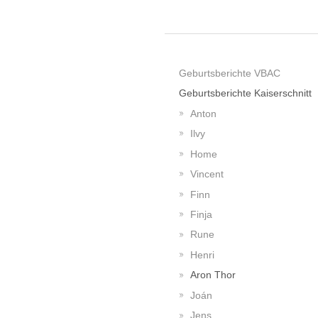
Geburtsberichte VBAC
Geburtsberichte Kaiserschnitt
Anton
Ilvy
Home
Vincent
Finn
Finja
Rune
Henri
Aron Thor
Joán
Jens