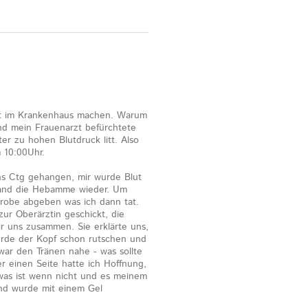
nitt im Krankenhaus machen. Warum
nd mein Frauenarzt befürchtete
r zu hohen Blutdruck litt. Also
 10:00Uhr.
s Ctg gehangen, mir wurde Blut
and die Hebamme wieder. Um
probe abgeben was ich dann tat.
ur Oberärztin geschickt, die
wir uns zusammen. Sie erklärte uns,
ürde der Kopf schon rutschen und
ar den Tränen nahe - was sollte
 einen Seite hatte ich Hoffnung,
: was ist wenn nicht und es meinem
nd wurde mit einem Gel