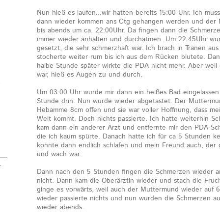
Nun hieß es laufen...wir hatten bereits 15:00 Uhr. Ich mu
dann wieder kommen ans Ctg gehangen werden und der 
bis abends um ca. 22:00Uhr. Da fingen dann die Schmerze
immer wieder anhalten und durchatmen. Um 22:45Uhr wur
gesetzt, die sehr schmerzhaft war. Ich brach in Tränen aus 
stocherte weiter rum bis ich aus dem Rücken blutete. Dan
halbe Stunde später wirkte die PDA nicht mehr. Aber weil 
war, hieß es Augen zu und durch.
e
Um 03:00 Uhr wurde mir dann ein heißes Bad eingelassen.
Stunde drin. Nun wurde wieder abgetastet. Der Muttermu
Hebamme 8cm offen und sie war voller Hoffnung, dass mei
Welt kommt. Doch nichts passierte. Ich hatte weiterhin 
kam dann ein anderer Arzt und entfernte mir den PDA-Sch
die ich kaum spürte. Danach hatte ich für ca 5 Stunden 
konnte dann endlich schlafen und mein Freund auch, der d
und wach war.
-
Dann nach den 5 Stunden fingen die Schmerzen wieder a
nicht. Dann kam die Oberärztin wieder und stach die Fruch
ginge es vorwärts, weil auch der Muttermund wieder auf
wieder passierte nichts und nun wurden die Schmerzen auch
wieder abends.