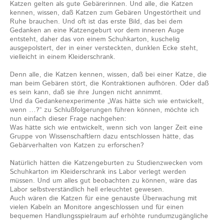
Katzen gelten als gute Gebärerinnen. Und alle, die Katzen
kennen, wissen, daß Katzen zum Gebären Ungestörtheit und
Ruhe brauchen. Und oft ist das erste Bild, das bei dem
Gedanken an eine Katzengeburt vor dem inneren Auge
entsteht, daher das von einem Schuhkarton, kuschelig
ausgepolstert, der in einer versteckten, dunklen Ecke steht,
vielleicht in einem Kleiderschrank.
Denn alle, die Katzen kennen, wissen, daß bei einer Katze, die
man beim Gebären stört, die Kontraktionen aufhören. Oder daß
es sein kann, daß sie ihre Jungen nicht annimmt.
Und da Gedankenexperimente „Was hätte sich wie entwickelt,
wenn …?“ zu Schlußfolgerungen führen können, möchte ich
nun einfach dieser Frage nachgehen:
Was hätte sich wie entwickelt, wenn sich von langer Zeit eine
Gruppe von Wissenschaftlern dazu entschlossen hätte, das
Gebärverhalten von Katzen zu erforschen?
Natürlich hätten die Katzengeburten zu Studienzwecken vom
Schuhkarton im Kleiderschrank ins Labor verlegt werden
müssen. Und um alles gut beobachten zu können, wäre das
Labor selbstverständlich hell erleuchtet gewesen.
Auch wären die Katzen für eine genauste Überwachung mit
vielen Kabeln an Monitore angeschlossen und für einen
bequemen Handlungsspielraum auf erhöhte rundumzugängliche