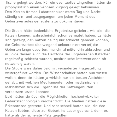
Tische gelegt worden. Für ein eventuelles Eingreifen hätten sie
prophylaktisch einen venösen Zugang gelegt bekommen.
Den Katzen fremde Labortechniker wären Tag und Nacht
ständig ein- und ausgegangen, um jeden Moment des
Geburtsverlaufes genaustens zu dokumentieren.
Die Studie hätte bedenkliche Ergebnisse geliefert, wie alle, die
Katzen kennen, wahrscheinlich schon vermutet haben. Es hätte
sich gezeigt, daß Katzen häufig nur schlecht gebären können,
die Geburtsarbeit überwiegend unkoordiniert verlief, die
Geburten lange dauerten, manchmal mittendrin abbrachen und
in Folge dessen auch die Herztöne der ungeborenen Kätzchen
regelmäßig schlecht wurden, medizinische Interventionen oft
notwendig waren.
Die Studie wäre daher bald mit veränderter Fragestellung
weitergeführt worden. Die Wissenschaftler hätten nun wissen
wollen, denn sie hätten ja wirklich nur die besten Absichten
gehabt, mit welchen Medikamenten oder medizinischen
Maßnahmen sich die Ergebnisse der Katzengeburten
verbessern lassen könnten.
Bald hätten sie über die Möglichkeiten hochentwickelter
Geburtstechnologien veröffentlicht. Die Medien hätten diese
Erkenntnisse gestreut. Und sehr schnell hätten alle, die ihre
Katzen liebten, diese zur Geburt ins Labor gebracht, denn es
hätte als der sicherste Platz gegolten.