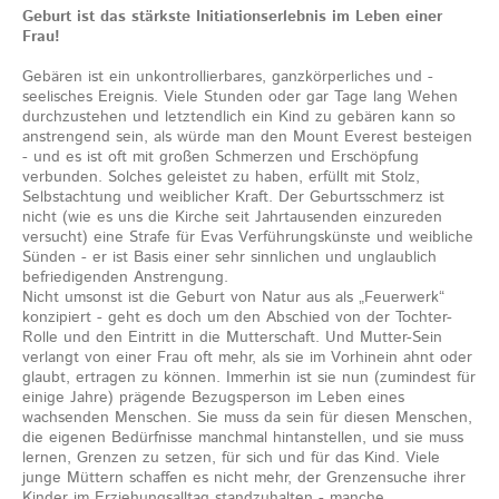
Geburt ist das stärkste Initiationserlebnis im Leben einer
Frau!
Gebären ist ein unkontrollierbares, ganzkörperliches und -
seelisches Ereignis. Viele Stunden oder gar Tage lang Wehen
durchzustehen und letztendlich ein Kind zu gebären kann so
anstrengend sein, als würde man den Mount Everest besteigen
- und es ist oft mit großen Schmerzen und Erschöpfung
verbunden. Solches geleistet zu haben, erfüllt mit Stolz,
Selbstachtung und weiblicher Kraft. Der Geburtsschmerz ist
nicht (wie es uns die Kirche seit Jahrtausenden einzureden
versucht) eine Strafe für Evas Verführungskünste und weibliche
Sünden - er ist Basis einer sehr sinnlichen und unglaublich
befriedigenden Anstrengung.
Nicht umsonst ist die Geburt von Natur aus als „Feuerwerk“
konzipiert - geht es doch um den Abschied von der Tochter-
Rolle und den Eintritt in die Mutterschaft. Und Mutter-Sein
verlangt von einer Frau oft mehr, als sie im Vorhinein ahnt oder
glaubt, ertragen zu können. Immerhin ist sie nun (zumindest für
einige Jahre) prägende Bezugsperson im Leben eines
wachsenden Menschen. Sie muss da sein für diesen Menschen,
die eigenen Bedürfnisse manchmal hintanstellen, und sie muss
lernen, Grenzen zu setzen, für sich und für das Kind. Viele
junge Müttern schaffen es nicht mehr, der Grenzensuche ihrer
Kinder im Erziehungsalltag standzuhalten - manche