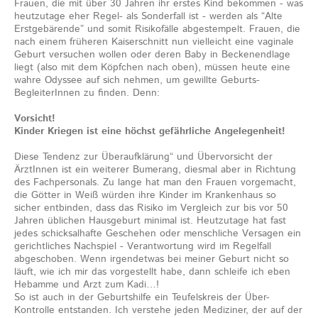
Frauen, die mit über 30 Jahren ihr erstes Kind bekommen - was
heutzutage eher Regel- als Sonderfall ist - werden als “Alte
Erstgebärende” und somit Risikofälle abgestempelt. Frauen, die
nach einem früheren Kaiserschnitt nun vielleicht eine vaginale
Geburt versuchen wollen oder deren Baby in Beckenendlage
liegt (also mit dem Köpfchen nach oben), müssen heute eine
wahre Odyssee auf sich nehmen, um gewillte Geburts-
BegleiterInnen zu finden. Denn:
Vorsicht!
Kinder Kriegen ist eine höchst gefährliche Angelegenheit!
Diese Tendenz zur Überaufklärung“ und Übervorsicht der
ÄrztInnen ist ein weiterer Bumerang, diesmal aber in Richtung
des Fachpersonals. Zu lange hat man den Frauen vorgemacht,
die Götter in Weiß würden ihre Kinder im Krankenhaus so
sicher entbinden, dass das Risiko im Vergleich zur bis vor 50
Jahren üblichen Hausgeburt minimal ist. Heutzutage hat fast
jedes schicksalhafte Geschehen oder menschliche Versagen ein
gerichtliches Nachspiel - Verantwortung wird im Regelfall
abgeschoben. Wenn irgendetwas bei meiner Geburt nicht so
läuft, wie ich mir das vorgestellt habe, dann schleife ich eben
Hebamme und Arzt zum Kadi…!
So ist auch in der Geburtshilfe ein Teufelskreis der Über-
Kontrolle entstanden. Ich verstehe jeden Mediziner, der auf der