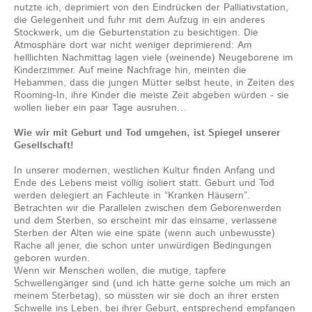
nutzte ich, deprimiert von den Eindrücken der Palliativstation,
die Gelegenheit und fuhr mit dem Aufzug in ein anderes
Stockwerk, um die Geburtenstation zu besichtigen. Die
Atmosphäre dort war nicht weniger deprimierend: Am
helllichten Nachmittag lagen viele (weinende) Neugeborene im
Kinderzimmer. Auf meine Nachfrage hin, meinten die
Hebammen, dass die jungen Mütter selbst heute, in Zeiten des
Rooming-In, ihre Kinder die meiste Zeit abgeben würden - sie
wollen lieber ein paar Tage ausruhen…
Wie wir mit Geburt und Tod umgehen, ist Spiegel unserer
Gesellschaft!
In unserer modernen, westlichen Kultur finden Anfang und
Ende des Lebens meist völlig isoliert statt. Geburt und Tod
werden delegiert an Fachleute in “Kranken Häusern”.
Betrachten wir die Parallelen zwischen dem Geborenwerden
und dem Sterben, so erscheint mir das einsame, verlassene
Sterben der Alten wie eine späte (wenn auch unbewusste)
Rache all jener, die schon unter unwürdigen Bedingungen
geboren wurden.
Wenn wir Menschen wollen, die mutige, tapfere
Schwellengänger sind (und ich hätte gerne solche um mich an
meinem Sterbetag), so müssten wir sie doch an ihrer ersten
Schwelle ins Leben, bei ihrer Geburt, entsprechend empfangen