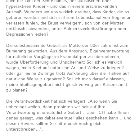
auch die Zahl der Schreibabies, der autistischen oder
hyperaktiven Kinder - und das in einem erschreckenden
Ausmaß. Wundern wir uns wirklich darüber, dass Kinder, die so
geboren werden und sich in ihrem Lebenskampf von Beginn an
verlassen fühlen, die Brust verweigern, sich von der Mutter
enttäuscht abwenden, unter Aufmerksamkeitsstörungen oder
Depressionen leiden?
Die selbstbestimmte Geburt als Motto der 80er Jahre, ist zum
Bumerang geworden. Aus dem Anspruch, Eigenverantwortung
für natürliche Vorgänge im Frauenkörper zu übernehmen,
wurde Überforderung und Unsicherheit: Soll ich es wirklich
wagen, mein Kind auf natürliche Art und Weise zu kriegen? …
oder gar meine Zwillinge trotz Aufklärung über die Risiken auf
natürliche Weise zu gebären? Soll ich mich darauf einlassen,
meine Steißlagengeburt nicht gleich vorweg per Kaiserschnitt
zu planen?
Die Verantwortlichkeit hat sich verlagert: „Also wenn Sie
unbedingt wollen, dann probieren wir halt auf Ihre
Verantwortung eine natürliche Geburt… aber ICH habe Ihnen
genau gesagt, was dabei eventuell alles geschehen kann… und
diesen Revers sollten Sie bitte auch noch gleich
unterschreiben…“.