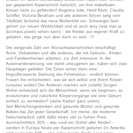
per geplantem Kaiserschnitt natürlich, um ihre makellosen
Körper nicht zu gefährden! Angelina Jolie, Heidi Klum, Claudia
Schiffer, Victoria Beckham und alle anderen führen selig vom
Titelblatt lächelnd das neue Mutterbild vor: Schwanger-Sein
gehört zur neuen Weiblichkeit und ist auch sexy (was man ja
durchaus positiv sehen kann) - die Kinder aus eigener Kraft zu
gebären, das ginge nun aber doch zu weit…!?
Die steigende Zahl von Wunschkaiserschnitten beschäftigt
Ärzte, Hebammen und alle anderen, die mit Geburts-, Kinder-
und Familienthemen arbeiten, zur Zeit intensivst. In der
Auseinandersetzung, wie damit umzugehen sei, haben sich zwei
Hauptlager gebildet: Die Einen sehen darin eine
begrüßenswerte Stärkung des Feminismus - endlich können
Frauen frei entscheiden, was sie sich selbst und ihrem Körper
zumuten wollen! Die Anderen machen sich zutiefst Sorgen:
Wohin entwickelt sich die Menschheit, wenn wir beginnen, so
evolutionäre und natürliche Körpervorgänge wie eine Geburt
einfach zu vermeiden? (siehe Kasten ganz unten)
Seit Menschengedenken sind gesunde Mütter und gesunde
Babies das Ziel jeder Gesellschaft. Ich meine, die moderne
Geburtsmedizin zahlt dafür einen viel zu hohen Preis:
durchschnittlich 30% - also rund ein Drittel aller Kinder! -
werden in Europa heute per Kaiserschnitt geboren (In Amerika