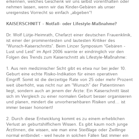
erkennen, welches Geschenk wir uns selbst vorenthalten oder
nehmen lassen, wenn wir das Kinder-Gebären als unser
ureigenstes Vorrecht so einfach „abgeben“!
KAISERSCHNITT - Notfall- oder Lifestyle-Maßnahme?
Dr. Wolf Lütje-Heimrath, Chefarzt einer deutschen Frauenklinik,
ist einer der prominentesten und lautesten Kritiker des
“Wunsch-Kaiserschnitts”. Beim Linzer Symposium “Gebären -
Lust und Leid” im April 2006 warnte er eindringlich vor den
Folgen des Trends zum Kaiserschnitt als Lifestyle-Maßnahme:
1. Aus rein medizinischer Sicht gibt es etwa nur bei jeder 10.
Geburt eine echte Risiko-Indikation für einen operativen
Eingriff. Somit ist die derzeitige Rate von 25 oder mehr Prozent
weit überhöht, was nicht nur am “Wunsch” der Patientinnen
liegt, sondern auch an jenem der Ärzte: Ein Kaiserschnitt lässt
sich im Vergleich zu einer normalen Geburt besser organisieren
und planen, mindert die unvorhersehbaren Risiken und… ist
immer besser honoriert!
2. Durch diese Entwicklung kommt es zu einem erheblichen
Verlust an geburtshilflichem Wissen. Es gibt kaum noch junge
ÄrztInnen, die wissen, wie man eine Steißlage oder Zwillinge
normal entbindet - weil heute in solchen Fällen fast immer ein