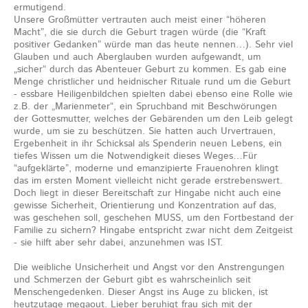
ermutigend.
Unsere Großmütter vertrauten auch meist einer “höheren
Macht”, die sie durch die Geburt tragen würde (die “Kraft
positiver Gedanken” würde man das heute nennen…). Sehr viel
Glauben und auch Aberglauben wurden aufgewandt, um
„sicher“ durch das Abenteuer Geburt zu kommen. Es gab eine
Menge christlicher und heidnischer Rituale rund um die Geburt
- essbare Heiligenbildchen spielten dabei ebenso eine Rolle wie
z.B. der „Marienmeter“, ein Spruchband mit Beschwörungen
der Gottesmutter, welches der Gebärenden um den Leib gelegt
wurde, um sie zu beschützen. Sie hatten auch Urvertrauen,
Ergebenheit in ihr Schicksal als Spenderin neuen Lebens, ein
tiefes Wissen um die Notwendigkeit dieses Weges…Für
“aufgeklärte”, moderne und emanzipierte Frauenohren klingt
das im ersten Moment vielleicht nicht gerade erstrebenswert.
Doch liegt in dieser Bereitschaft zur Hingabe nicht auch eine
gewisse Sicherheit, Orientierung und Konzentration auf das,
was geschehen soll, geschehen MUSS, um den Fortbestand der
Familie zu sichern? Hingabe entspricht zwar nicht dem Zeitgeist
- sie hilft aber sehr dabei, anzunehmen was IST.
Die weibliche Unsicherheit und Angst vor den Anstrengungen
und Schmerzen der Geburt gibt es wahrscheinlich seit
Menschengedenken. Dieser Angst ins Auge zu blicken, ist
heutzutage megaout. Lieber beruhigt frau sich mit der