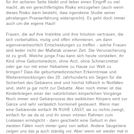
für ihn sicheren Seite bleibt und lieber einen Eingriff zu viel
macht, als ein gerechtfertigtes Risiko einzugehen (auch wenn
dieses Risiko darin besteht, dass irgendeine Studie seiner
jahrelangen Praxiserfahrung widerspricht). Es geht doch immer
auch um die eigene Haut!
Frauen, die auf ihre Instinkte und ihre Intuition vertrauen, die
sich vorbehaltlos, mutig und offen informieren, um dann
eigenverantwortlich Entscheidungen zu treffen - solche Frauen
sind leider nicht der Maßstab unserer Zeit. Die Verunsicherung
ist zu groß. Welche junge Frau kann sich heute vorstellen, ihr
Kind ohne Geburtsmedizin, ohne Arzt, ohne Schmerzmittel
oder gar nur mit einer Hebamme zu Hause zur Welt zu
bringen? Dass die geburtsmedizinischen Erkenntnisse und
Weiterentwicklungen des 20. Jahrhunderts ein Segen für die
Sicherheit des Gebärens sind und höchst hilfreich in Notfällen
sind, steht ja gar nicht zur Debatte. Aber noch immer ist das
Kinderkriegen einer der natürlichsten körperlichen Vorgänge.
Noch immer wird Gebärprozess des weiblichen Körpers wird zur
Gänze und sehr verlässlich hormonell gesteuert. Wenn man
eine Gebärende einfach IN RUHE LÄSST, sie zu nichts zwingt,
einfach für sie da ist und ihr einen intimen Rahmen zum
Loslassen ermöglicht - dann geschieht eine Geburt in den
meisten Fällen noch immer ganz von selbst. Andere Säugetiere
zeigen uns das ja auch ständig vor. Aber wenn wir wieder mal in