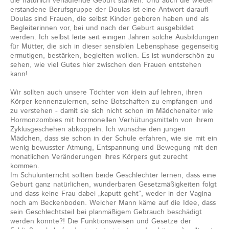
die natürlich verlaufende Geburt stärken. Und auch die wieder
erstandene Berufsgruppe der Doulas ist eine Antwort darauf!
Doulas sind Frauen, die selbst Kinder geboren haben und als
Begleiterinnen vor, bei und nach der Geburt ausgebildet
werden. Ich selbst leite seit einigen Jahren solche Ausbildungen
für Mütter, die sich in dieser sensiblen Lebensphase gegenseitig
ermutigen, bestärken, begleiten wollen. Es ist wunderschön zu
sehen, wie viel Gutes hier zwischen den Frauen entstehen
kann!
Wir sollten auch unsere Töchter von klein auf lehren, ihren
Körper kennenzulernen, seine Botschaften zu empfangen und
zu verstehen - damit sie sich nicht schon im Mädchenalter wie
Hormonzombies mit hormonellen Verhütungsmitteln von ihrem
Zyklusgeschehen abkoppeln. Ich wünsche den jungen
Mädchen, dass sie schon in der Schule erfahren, wie sie mit ein
wenig bewusster Atmung, Entspannung und Bewegung mit den
monatlichen Veränderungen ihres Körpers gut zurecht
kommen.
Im Schulunterricht sollten beide Geschlechter lernen, dass eine
Geburt ganz natürlichen, wunderbaren Gesetzmäßigkeiten folgt
und dass keine Frau dabei „kaputt geht“, weder in der Vagina
noch am Beckenboden. Welcher Mann käme auf die Idee, dass
sein Geschlechtsteil bei planmäßigem Gebrauch beschädigt
werden könnte?! Die Funktionsweisen und Gesetze der