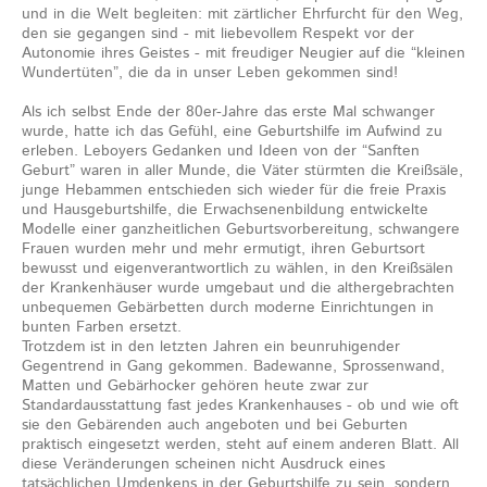
und in die Welt begleiten: mit zärtlicher Ehrfurcht für den Weg,
den sie gegangen sind - mit liebevollem Respekt vor der
Autonomie ihres Geistes - mit freudiger Neugier auf die “kleinen
Wundertüten”, die da in unser Leben gekommen sind!
Als ich selbst Ende der 80er-Jahre das erste Mal schwanger
wurde, hatte ich das Gefühl, eine Geburtshilfe im Aufwind zu
erleben. Leboyers Gedanken und Ideen von der “Sanften
Geburt” waren in aller Munde, die Väter stürmten die Kreißsäle,
junge Hebammen entschieden sich wieder für die freie Praxis
und Hausgeburtshilfe, die Erwachsenenbildung entwickelte
Modelle einer ganzheitlichen Geburtsvorbereitung, schwangere
Frauen wurden mehr und mehr ermutigt, ihren Geburtsort
bewusst und eigenverantwortlich zu wählen, in den Kreißsälen
der Krankenhäuser wurde umgebaut und die althergebrachten
unbequemen Gebärbetten durch moderne Einrichtungen in
bunten Farben ersetzt.
Trotzdem ist in den letzten Jahren ein beunruhigender
Gegentrend in Gang gekommen. Badewanne, Sprossenwand,
Matten und Gebärhocker gehören heute zwar zur
Standardausstattung fast jedes Krankenhauses - ob und wie oft
sie den Gebärenden auch angeboten und bei Geburten
praktisch eingesetzt werden, steht auf einem anderen Blatt. All
diese Veränderungen scheinen nicht Ausdruck eines
tatsächlichen Umdenkens in der Geburtshilfe zu sein, sondern