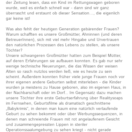
der Zeitung lesen, dass ein Kind im Rettungswagen geboren
wurde, weil es einfach schnell war - dann sind wir ganz
überrascht und erstaunt ob dieser Sensation…, die eigenlich
gar keine ist!
Was also fehlt der heutigen Generation gebärender Frauen?
Warum schafften es unsere Großmütter, Ahninnen (und deren
BetreuerInnen), sich mit viel mehr Hingabe und Urvertrauen
den natürlichen Prozessen des Lebens zu stellen, als unsere
Töchter?
Unsere schwangeren Großmütter hatten zum Beispiel Mütter,
auf deren Erfahrungen sie aufbauen konnten. Es gab nur sehr
wenige technische Neuerungen, die das Wissen der weisen
Alten so rasch nutzlos werden ließ, wie es heute zu sein
scheint. Außerdem konnten früher viele junge Frauen noch vor
ihrer eigenen andere Geburten selbst miterleben - die Kinder
wurden ja meistens zu Hause geboren, also im eigenen Haus, in
der Nachbarschaft oder im Dorf... Im Gegensatz dazu machen
unsere Töchter ihre erste Geburtserfahrung über Realitysoaps
im Fernsehen, Geburtsfilme als dramatisch geschnittene
„Babykrimis“, in denen man kaum eine natürlich verlaufende
Geburt zu sehen bekommt oder über Werbungssequenzen, in
denen man schreiende Frauen mit rot angelaufenem Gesicht
und zusammengepressten Lippen in steriler
Operationssaalumgebung zu sehen kriegt - nicht gerade