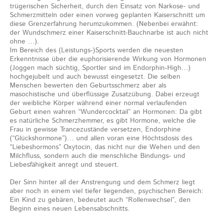
trügerischen Sicherheit, durch den Einsatz von Narkose- und
Schmerzmitteln oder einen vorweg geplanten Kaiserschnitt um
diese Grenzerfahrung herumzukommen. (Nebenbei erwähnt:
der Wundschmerz einer Kaiserschnitt-Bauchnarbe ist auch nicht
ohne …).
Im Bereich des (Leistungs-)Sports werden die neuesten
Erkenntnisse über die euphorisierende Wirkung von Hormonen
(Joggen mach süchtig, Sportler sind im Endorphin-High…)
hochgejubelt und auch bewusst eingesetzt. Die selben
Menschen bewerten den Geburtsschmerz aber als
masochistische und überflüssige Zusatzübung. Dabei erzeugt
der weibliche Körper während einer normal verlaufenden
Geburt einen wahren “Wundercocktail” an Hormonen: Da gibt
es natürliche Schmerzhemmer, es gibt Hormone, welche die
Frau in gewisse Trancezustände versetzen, Endorphine
(“Glückshormone”)… und allen voran eine Höchtsdosis des
“Liebeshormons” Oxytocin, das nicht nur die Wehen und den
Milchfluss, sondern auch die menschliche Bindungs- und
Liebesfähigkeit anregt und steuert.
Der Sinn hinter all der Anstrengung und dem Schmerz liegt
aber noch in einem viel tiefer liegenden, psychischen Bereich:
Ein Kind zu gebären, bedeutet auch “Rollenwechsel”, den
Beginn eines neuen Lebensabschnitts.