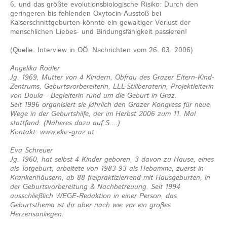
6. und das größte evolutionsbiologische Risiko: Durch den
geringeren bis fehlenden Oxytocin-Ausstoß bei
Kaiserschnittgeburten könnte ein gewaltiger Verlust der
menschlichen Liebes- und Bindungsfähigkeit passieren!
(Quelle: Interview in OÖ. Nachrichten vom 26. 03. 2006)
Angelika Rodler
Jg. 1969, Mutter von 4 Kindern, Obfrau des Grazer Eltern-Kind-
Zentrums, Geburtsvorbereiterin, LLL-Stillberaterin, Projektleiterin
von Doula - Begleiterin rund um die Geburt in Graz.
Seit 1996 organisiert sie jährlich den Grazer Kongress für neue
Wege in der Geburtshilfe, der im Herbst 2006 zum 11. Mal
stattfand. (Näheres dazu auf S....)
Kontakt: www.ekiz-graz.at
Eva Schreuer
Jg. 1960, hat selbst 4 Kinder geboren, 3 davon zu Hause, eines
als Totgeburt, arbeitete von 1983-93 als Hebamme, zuerst in
Krankenhäusern, ab 88 freipraktizierrend mit Hausgeburten, in
der Geburtsvorbereitung & Nachbetreuung. Seit 1994
ausschließlich WEGE-Redaktion in einer Person, das
Geburtsthema ist ihr aber nach wie vor ein großes
Herzensanliegen.