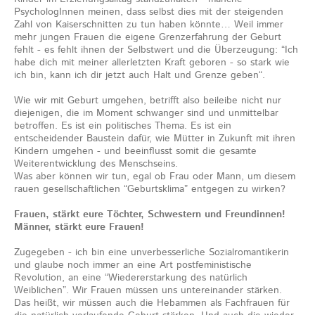
PsychologInnen meinen, dass selbst dies mit der steigenden
Zahl von Kaiserschnitten zu tun haben könnte… Weil immer
mehr jungen Frauen die eigene Grenzerfahrung der Geburt
fehlt - es fehlt ihnen der Selbstwert und die Überzeugung: “Ich
habe dich mit meiner allerletzten Kraft geboren - so stark wie
ich bin, kann ich dir jetzt auch Halt und Grenze geben“.
Wie wir mit Geburt umgehen, betrifft also beileibe nicht nur
diejenigen, die im Moment schwanger sind und unmittelbar
betroffen. Es ist ein politisches Thema. Es ist ein
entscheidender Baustein dafür, wie Mütter in Zukunft mit ihren
Kindern umgehen - und beeinflusst somit die gesamte
Weiterentwicklung des Menschseins.
Was aber können wir tun, egal ob Frau oder Mann, um diesem
rauen gesellschaftlichen “Geburtsklima” entgegen zu wirken?
Frauen, stärkt eure Töchter, Schwestern und Freundinnen!
Männer, stärkt eure Frauen!
Zugegeben - ich bin eine unverbesserliche Sozialromantikerin
und glaube noch immer an eine Art postfeministische
Revolution, an eine “Wiedererstarkung des natürlich
Weiblichen”. Wir Frauen müssen uns untereinander stärken.
Das heißt, wir müssen auch die Hebammen als Fachfrauen für