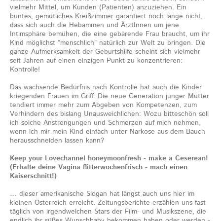
vielmehr Mittel, um Kunden (Patienten) anzuziehen. Ein
buntes, gemütliches Kreißzimmer garantiert noch lange nicht,
dass sich auch die Hebammen und ÄrztInnen um jene
Intimsphäre bemühen, die eine gebärende Frau braucht, um ihr
Kind möglichst “menschlich” natürlich zur Welt zu bringen. Die
ganze Aufmerksamkeit der Geburtshilfe scheint sich vielmehr
seit Jahren auf einen einzigen Punkt zu konzentrieren:
Kontrolle!
Das wachsende Bedürfnis nach Kontrolle hat auch die Kinder
kriegenden Frauen im Griff. Die neue Generation junger Mütter
tendiert immer mehr zum Abgeben von Kompetenzen, zum
Verhindern des bislang Unausweichlichen: Wozu bitteschön soll
ich solche Anstrengungen und Schmerzen auf mich nehmen,
wenn ich mir mein Kind einfach unter Narkose aus dem Bauch
herausschneiden lassen kann?
Keep your Lovechannel honeymoonfresh - make a Ceserean!
(Erhalte deine Vagina flitterwochenfrisch - mach einen
Kaiserschnitt!)
… dieser amerikanische Slogan hat längst auch uns hier im
kleinen Österreich erreicht. Zeitungsberichte erzählen uns fast
täglich von irgendwelchen Stars der Film- und Musikszene, die
endlich ihr süßes Wunschbaby bekommen haben oder werden -