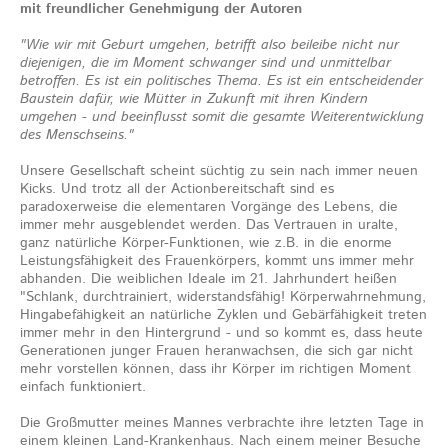
mit freundlicher Genehmigung der Autoren
"Wie wir mit Geburt umgehen, betrifft also beileibe nicht nur
diejenigen, die im Moment schwanger sind und unmittelbar
betroffen. Es ist ein politisches Thema. Es ist ein entscheidender
Baustein dafür, wie Mütter in Zukunft mit ihren Kindern
umgehen - und beeinflusst somit die gesamte Weiterentwicklung
des Menschseins."
Unsere Gesellschaft scheint süchtig zu sein nach immer neuen
Kicks. Und trotz all der Actionbereitschaft sind es
paradoxerweise die elementaren Vorgänge des Lebens, die
immer mehr ausgeblendet werden. Das Vertrauen in uralte,
ganz natürliche Körper-Funktionen, wie z.B. in die enorme
Leistungsfähigkeit des Frauenkörpers, kommt uns immer mehr
abhanden. Die weiblichen Ideale im 21. Jahrhundert heißen
"Schlank, durchtrainiert, widerstandsfähig! Körperwahrnehmung,
Hingabefähigkeit an natürliche Zyklen und Gebärfähigkeit treten
immer mehr in den Hintergrund - und so kommt es, dass heute
Generationen junger Frauen heranwachsen, die sich gar nicht
mehr vorstellen können, dass ihr Körper im richtigen Moment
einfach funktioniert.
Die Großmutter meines Mannes verbrachte ihre letzten Tage in
einem kleinen Land-Krankenhaus. Nach einem meiner Besuche