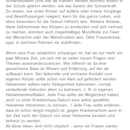
Schließmuskeln (und wie sie trainiert werden können) sollten in
der Schule gelehrt werden, wie das Gesetz der Schwerkraft.
Zu wissen, wie unser Körper auf äußere oder innere Vorgänge
und Beeinflussungen reagiert, kann für das ganze Leben, und
eben besonders für die Geburt hilfreich sein. Weitere Anlässe,
diese Geheimnisse des Körpers zu entdecken und sich vertraut
zu machen, könnten auch (regelmäßige) Mondfeste zur Feier
der Menarche oder der Menstruation sein. Oder Frauenkreise,
egal, in welchem Rahmen sie stattfinden.
Wenn eine Frau tatsächlich schwanger ist, hat sie nur mehr ein
paar Monate Zeit, um sich mit so vielen neuen Fragen und
Themen auseinanderzusetzen. Wie hilfreich ist da eine
gewachsene Basis an Wissen und Erfahrung, auf der sie
aufbauen kann. Der liebevolle und vertraute Kontakt zum
eigenen Körper sollte schon von klein auf gefördert werden.
Hebammen sollten mehr Gelegenheit bekommen, normal
verlaufende Geburten allein zu betreuen, z. B. in eigenen
Hebammenkreißsälen. Jede Frau sollte die Möglichkeit haben,
auch zu einer Krankenhaus-Geburt eine selbst gewählte
Hebamme mitnehmen zu können…! Jede Frau sollte erfahren,
dass es schon längst möglich ist, gegen Krankenschein auch in
der Zeit nach der Geburt von einer Hebamme beraten und
betreut zu werden.
All diese Ideen sind nicht utopisch - wenn wir Frauen wieder