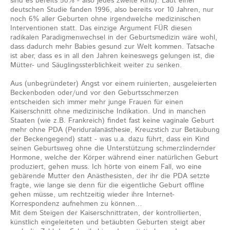
sind es bereits 50% - also jedes zweite Kind). Laut einer
deutschen Studie fanden 1996, also bereits vor 10 Jahren, nur
noch 6% aller Geburten ohne irgendwelche medizinischen
Interventionen statt. Das einzige Argument FÜR diesen
radikalen Paradigmenwechsel in der Geburtsmedizin wäre wohl,
dass dadurch mehr Babies gesund zur Welt kommen. Tatsache
ist aber, dass es in all den Jahren keineswegs gelungen ist, die
Mütter- und Säuglingssterblichkeit weiter zu senken.
Aus (unbegründeter) Angst vor einem ruinierten, ausgeleierten
Beckenboden oder/und vor den Geburtsschmerzen
entscheiden sich immer mehr junge Frauen für einen
Kaiserschnitt ohne medizinische Indikation. Und in manchen
Staaten (wie z.B. Frankreich) findet fast keine vaginale Geburt
mehr ohne PDA (Periduralanästhesie, Kreuzstich zur Betäubung
der Beckengegend) statt - was u.a. dazu führt, dass ein Kind
seinen Geburtsweg ohne die Unterstützung schmerzlindernder
Hormone, welche der Körper während einer natürlichen Geburt
produziert, gehen muss. Ich hörte von einem Fall, wo eine
gebärende Mutter den Anästhesisten, der ihr die PDA setzte
fragte, wie lange sie denn für die eigentliche Geburt offline
gehen müsse, um rechtzeitig wieder ihre Internet-
Korrespondenz aufnehmen zu können…
Mit dem Steigen der Kaiserschnittraten, der kontrollierten,
künstlich eingeleiteten und betäubten Geburten steigt aber